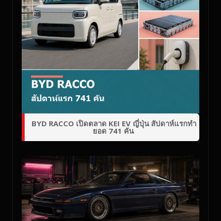
BYD RACCO เปิดตลาด KEI EV ญี่ปุ่น สัปดาห์แรกทำ
ยอด 741 คัน