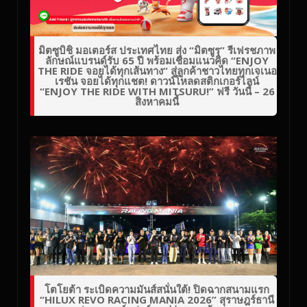
มิตซูบิชิ มอเตอร์ส ประเทศไทย ส่ง “มิตซูรุ” รีเฟรชภาพ
ลักษณ์แบรนด์รับ 65 ปี พร้อมเชื่อมแนวคิด “ENJOY
THE RIDE จอยได้ทุกเส้นทาง” สู่ลูกค้าชาวไทยทุกเจเนอ
เรชัน จอยได้ทุกแชต! ดาวน์โหลดสติกเกอร์ไลน์
“ENJOY THE RIDE WITH MITSURU!” ฟรี วันนี้ – 26
สิงหาคมนี้
โตโยต้า ระเบิดความมันส์สนั่นใต้! ปิดฉากสนามแรก
“HILUX REVO RACING MANIA 2026” สุราษฎร์ธานี