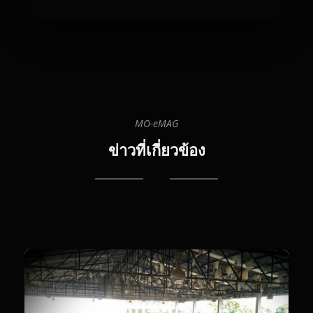
MO-eMAG
13-
12
20
ข่าวที่เกี่ยวข้อง
19:
มั่
ทุ
กา
เดิ
ทา
กับ
S
&
L
[อ