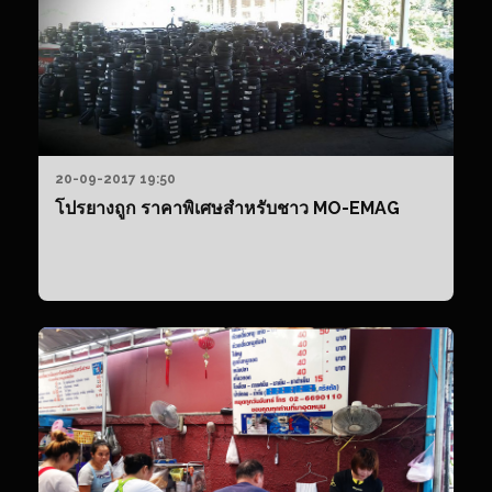
แล
หา
สง
20-09-2017 19:50
โปรยางถูก ราคาพิเศษสำหรับชาว MO-EMAG