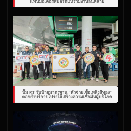
แฟนมอเตอร์สปอร์ตแห่ร่วมงานล้นหลาม
ปั๊ม PT รับป้ายมาตรฐาน "หัวจ่ายเชื้อเพลิงสีทอง"
ตอกย้ำบริการโปร่งใส สร้างความเชื่อมั่นผู้บริโภค