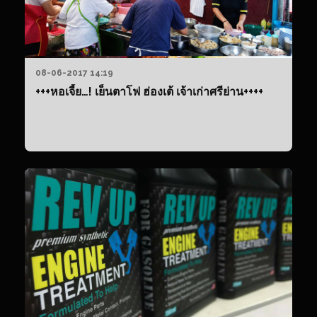
08-06-2017 14:19
+++หอเจี้ย…! เย็นตาโฟ ฮ่องเต้ เจ้าเก่าศรีย่าน++++