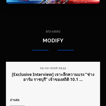
modify
|
MO-
MO-eMAG
eMAG
MODIFY
รู้
รถ
ใหม่
มือ
05-02-2026 09:51
สอง
[Exclusive Interview] เจาะลึกความแรง “ช่าง
โม
อาร์ม ราชบุรี” เจ้าของสถิติ 10.1 ...
ดิ
ฟาย
อ่านต่อ