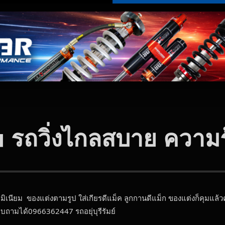
 รถวิ่งไกลสบาย ความร
ิเนียม ของแต่งตามรูป ใส่เกียรดีแม็ค ลูกกานดีแม็ก ของแต่งก็คุมแล
ถามได้0966362447 รถอยุ่บุรีรัมย์