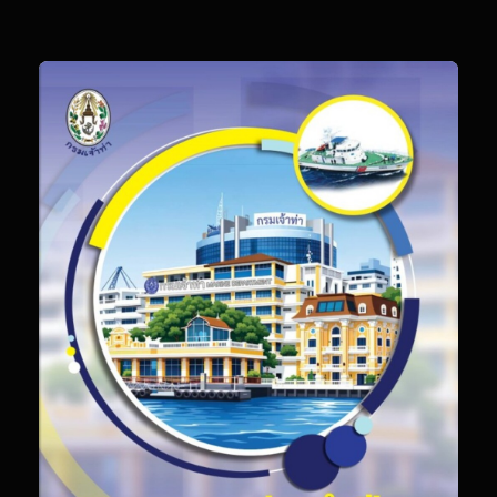
Th
ส่ง
Hi
T
พิส
คว
แก
พร
สู้
ศึก
ใน
รา
A
20
ตอ
วิส
ทัศ
“M
EV
B
M
B