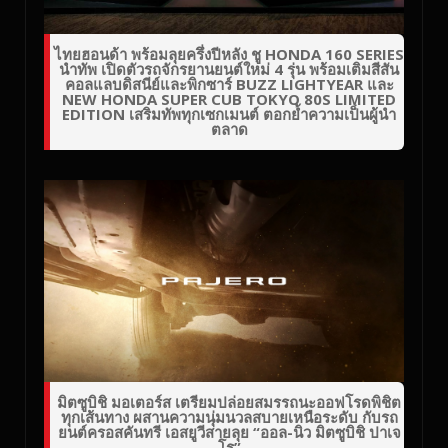
ไทยฮอนด้า พร้อมลุยครึ่งปีหลัง ชู HONDA 160 SERIES
นำทัพ เปิดตัวรถจักรยานยนต์ใหม่ 4 รุ่น พร้อมเติมสีสัน
คอลแลบดิสนีย์และพิกซาร์ BUZZ LIGHTYEAR และ
NEW HONDA SUPER CUB TOKYO 80S LIMITED
EDITION เสริมทัพทุกเซกเมนต์ ตอกย้ำความเป็นผู้นำ
ตลาด
มิตซูบิชิ มอเตอร์ส เตรียมปล่อยสมรรถนะออฟโรดพิชิต
ทุกเส้นทาง ผสานความนุ่มนวลสบายเหนือระดับ กับรถ
ยนต์ครอสคันทรี เอสยูวีสายลุย “ออล-นิว มิตซูบิชิ ปาเจ
โร”