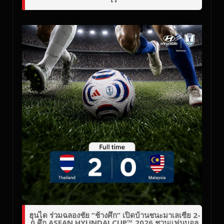
ฮุนได ร่วมฉลองชัย “ช้างศึก” เปิดบ้านชนะมาเลเซีย 2-
0 ศึก ASEAN HYUNDAI CUP™ 2026 ชวนแฟนบอล