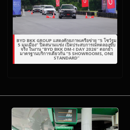
BYD BKK GROUP แสดงศักยภาพเครือข่าย “5 โชว์รูม
5 มุมเมือง” ปิดสนามแข่ง เปิดประสบการณ์ทดลองขับ
จริง ในงาน “BYD BKK DM-I DAY 2026” ตอกย้ำ
มาตรฐานบริการเดียวกัน “5 SHOWROOMS, ONE
STANDARD”