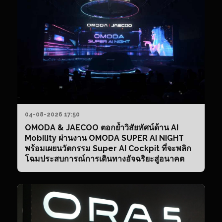
เพ
สี
ทอ
ตอ
บร
โป
สร
คว
เชื
มั่
ผู้
04-08-2026 17:50
บร
OMODA & JAECOO ตอกย้ำวิสัยทัศน์ด้าน AI
Mobility ผ่านงาน OMODA SUPER AI NIGHT
พร้อมเผยนวัตกรรม Super AI Cockpit ที่จะพลิก
โฉมประสบการณ์การเดินทางอัจฉริยะสู่อนาคต