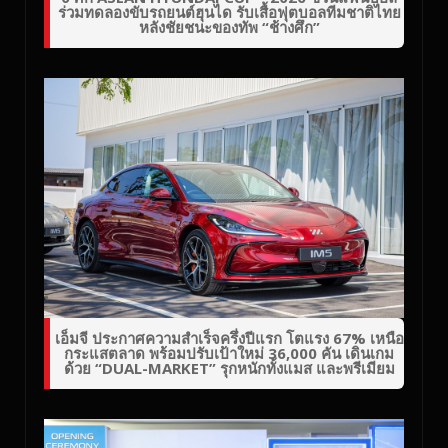
ร่วมทดลองขับรถยนต์ฮุนได รับเสื้อฟุตบอลทีมชาติไทย
หลังชัยชนะของทัพ “ช้างศึก”
เอ็มจี ประกาศความสำเร็จครึ่งปีแรก โตแรง 67% เหนือ
กระแสตลาด พร้อมปรับเป้าใหม่ 36,000 คัน เดินเกม
ด้วย “DUAL-MARKET” รุกหนักทั้งแมส และพรีเมียม