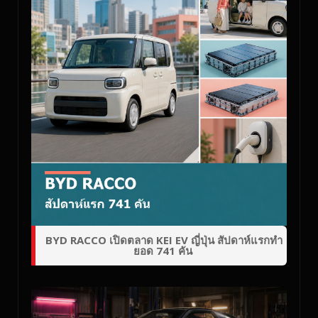
BYD RACCO เปิดตลาด KEI EV ญี่ปุ่น สัปดาห์แรกทำ
ยอด 741 คัน