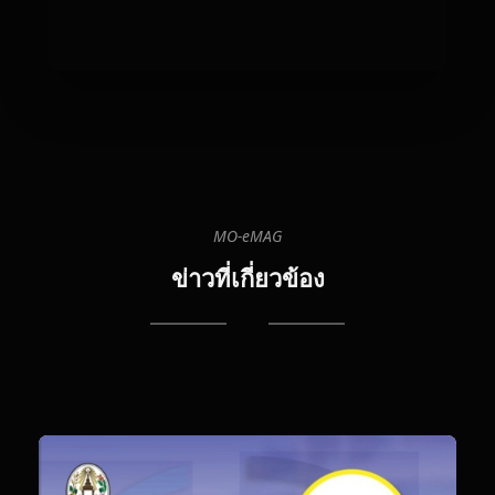
MO-eMAG
08
08
20
ข่าวที่เกี่ยวข้อง
12:
T
G
Ra
Th
ส่ง
Hi
T
พิส