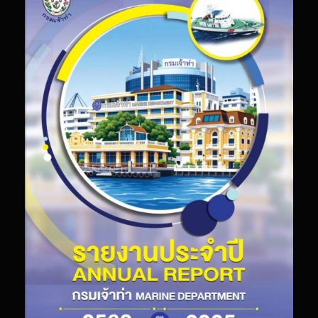
คว
แก
พร
สู้
ศึก
ใน
รา
A
20
ตอ
วิส
ทัศ
“M
EV
B
M
B
CA