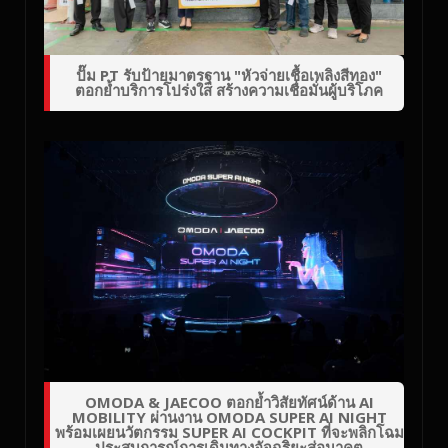
ปั๊ม PT รับป้ายมาตรฐาน "หัวจ่ายเชื้อเพลิงสีทอง"
ตอกย้ำบริการโปร่งใส สร้างความเชื่อมั่นผู้บริโภค
OMODA & JAECOO ตอกย้ำวิสัยทัศน์ด้าน AI
MOBILITY ผ่านงาน OMODA SUPER AI NIGHT
พร้อมเผยนวัตกรรม SUPER AI COCKPIT ที่จะพลิกโฉม
ประสบการณ์การเดินทางอัจฉริยะสู่อนาคต