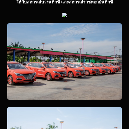
ให้กับสหกรณ์บวรแท็กซี่ และสหกรณ์ราชพฤกษ์แท็กซี่