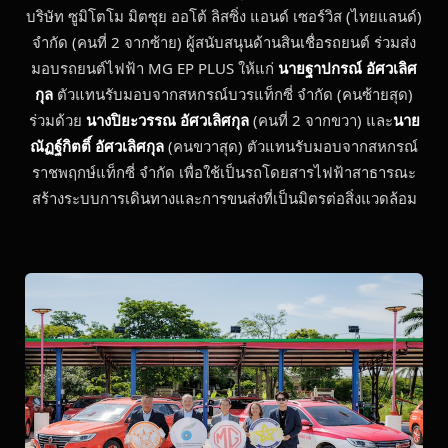
บริษัท ซูมิโตโม มิตซุย ออโต้ ลิสซิ่ง แอนด์ เซอร์วิส (ไทยแลนด์)
จำกัด (คนที่ 2 จากซ้าย) ผู้สนับสนุนด้านสินเชื่อรถยนต์ ร่วมส่ง
มอบรถยนต์ไฟฟ้า MG EP PLUS ให้แก่
นายฐาปกรณ์ อัศวเลิศ
กุล
ตัวแทนรับมอบจากสหกรณ์บวรแท็กซี่ จำกัด (คนซ้ายสุด)
ร่วมด้วย
นางปิยะวรรณ อัศวเลิศกุล
(คนที่ 2 จากขวา) และ
นาย
ณัฏฐ์กิตติ์ อัศวเลิศกุล
(คนขวาสุด) ตัวแทนรับมอบจากสหกรณ์
ราชพฤกษ์แท็กซี่ จำกัด เพื่อใช้เป็นรถโดยสารไฟฟ้าสาธารณะ
สร้างระบบการเดินทางและการขนส่งที่เป็นมิตรต่อสิ่งแวดล้อม