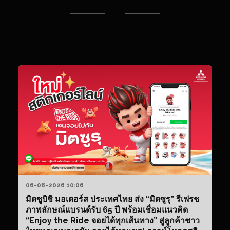
M
S
65
PS
ปล
7
ด้
เท
ให
06-08-2026 10:06
มิตซูบิชิ มอเตอร์ส ประเทศไทย ส่ง “มิตซูรุ” รีเฟรช
ภาพลักษณ์แบรนด์รับ 65 ปี พร้อมเชื่อมแนวคิด
“Enjoy the Ride จอยได้ทุกเส้นทาง” สู่ลูกค้าชาว