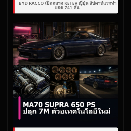
BYD RACCO เปิดตลาด KEI EV ญี่ปุ่น สัปดาห์แรกทำ
ยอด 741 คัน