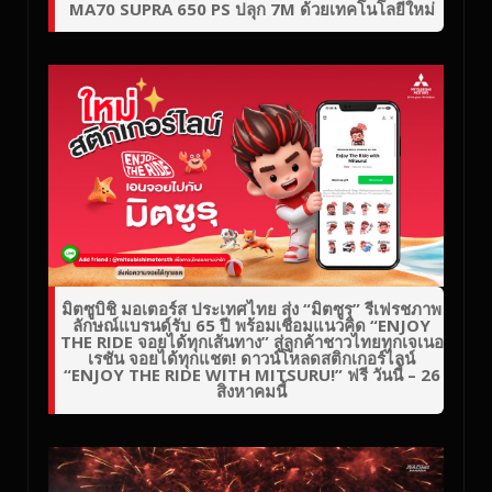
MA70 SUPRA 650 PS ปลุก 7M ด้วยเทคโนโลยีใหม่
มิตซูบิชิ มอเตอร์ส ประเทศไทย ส่ง “มิตซูรุ” รีเฟรชภาพ
ลักษณ์แบรนด์รับ 65 ปี พร้อมเชื่อมแนวคิด “ENJOY
THE RIDE จอยได้ทุกเส้นทาง” สู่ลูกค้าชาวไทยทุกเจเนอ
เรชัน จอยได้ทุกแชต! ดาวน์โหลดสติกเกอร์ไลน์
“ENJOY THE RIDE WITH MITSURU!” ฟรี วันนี้ – 26
สิงหาคมนี้