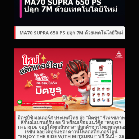
MA70 SUPRA 650 PS ปลุก 7M ด้วยเทคโนโลยีใหม่
มิตซูบิชิ มอเตอร์ส ประเทศไทย ส่ง “มิตซูรุ” รีเฟรชภาพ
ลักษณ์แบรนด์รับ 65 ปี พร้อมเชื่อมแนวคิด “ENJOY
THE RIDE จอยได้ทุกเส้นทาง” สู่ลูกค้าชาวไทยทุกเจเนอ
เรชัน จอยได้ทุกแชต! ดาวน์โหลดสติกเกอร์ไลน์
“ENJOY THE RIDE WITH MITSURU!” ฟรี วันนี้ – 26