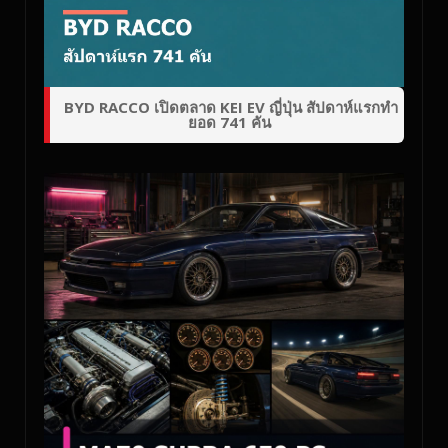
BYD RACCO เปิดตลาด KEI EV ญี่ปุ่น สัปดาห์แรกทำ
ยอด 741 คัน