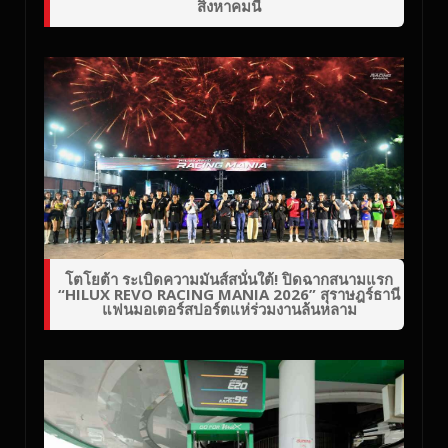
สิงหาคมนี้
โตโยต้า ระเบิดความมันส์สนั่นใต้! ปิดฉากสนามแรก
“HILUX REVO RACING MANIA 2026” สุราษฎร์ธานี
แฟนมอเตอร์สปอร์ตแห่ร่วมงานล้นหลาม