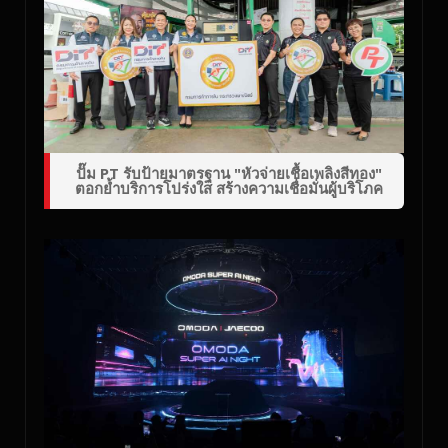
ปั๊ม PT รับป้ายมาตรฐาน "หัวจ่ายเชื้อเพลิงสีทอง"
ตอกย้ำบริการโปร่งใส สร้างความเชื่อมั่นผู้บริโภค