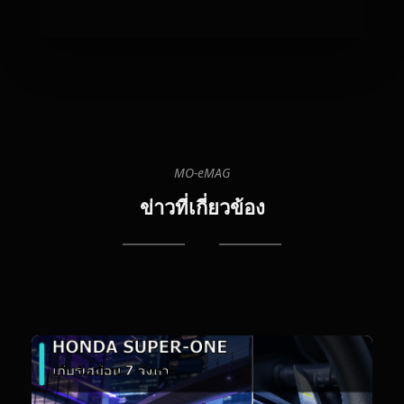
MO-eMAG
06
08
20
ข่าวที่เกี่ยวข้อง
22
B
R
เปิ
ตล
Ke
E
ญี่ป
สั
แร
ทำ