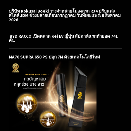
บริษัท Kokusai Boeki วางจำหน่ายโมเดลรถ R34 ปรับแต่ง
สไตล์ JDM ช่วงปลายเดือนกรกฎาคม วันที่เผยแพร่: 6 สิงหาคม
2026
BYD RACCO เปิดตลาด Kei EV ญี่ปุ่น สัปดาห์แรกทำยอด 741
คัน
MA70 SUPRA 650 PS ปลุก 7M ด้วยเทคโนโลยีใหม่